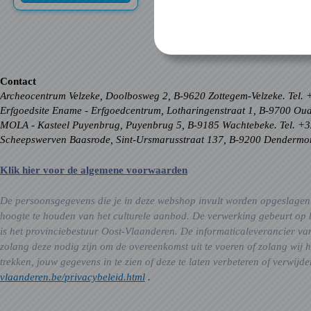
Contact
Archeocentrum Velzeke, Doolbosweg 2, B-9620 Zottegem-Velzeke. Tel.
Erfgoedsite Ename - Erfgoedcentrum, Lotharingenstraat 1, B-9700 O
MOLA - Kasteel Puyenbrug, Puyenbrug 5, B-9185 Wachtebeke. Tel. +
Scheepswerven Baasrode, Sint-Ursmarusstraat 137, B-9200 Dendermo
Klik hier voor de algemene voorwaarden
De persoonsgegevens die je in deze webshop invult worden opgeslagen i
hoogte te houden van het culturele aanbod. De verwerking gebeurt op
is het provinciebestuur Oost-Vlaanderen. De informaticaleverancier 
zolang deze nodig zijn om de overeenkomst uit te voeren of zolang wij
trekken, jouw gegevens in te zien of deze te laten verbeteren of verw
vlaanderen.be/privacybeleid.html
.