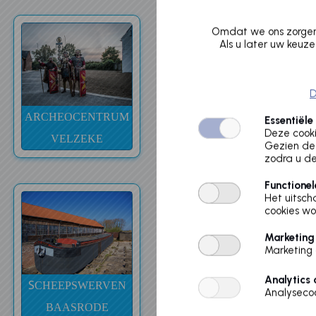
Omdat we ons zorgen 
Als u later uw keuze
D
ARCHEOCENTRUM
ERFGOEDSITE
Essentiële
Deze cooki
VELZEKE
ENAME
Gezien de 
zodra u de
Functionel
Het uitsch
cookies wo
Marketing
Marketing 
Analytics 
S
CHEEPSWERVEN
Analysecoo
BAASRODE