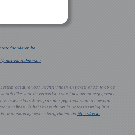
ost-vlaanderen.be
@oost-vlaanderen.be
estelprocedure voor inschrijvingen en tickets of om je op de
ntwoordelijke voor de verwerking van jouw persoonsgegevens
t provinciebestuur. Jouw persoonsgegevens worden bewaard
aartermijnen. Je hebt het recht om jouw toestemming in te
van jouw persoonsgegevens terugvinden via
https://oost-