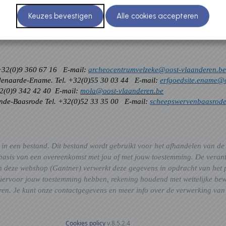
 +32(0)9 360 67 16 E-mail:
archeocentrumvelzeke@oost-vlaanderen.be
udenaarde-Ename. Tel. +32(0)55 30 03 44 E-mail:
erfgoedsite.ename@o
32(0)9 342 42 40 E-mail:
mola@oost-vlaanderen.be
nde-Baasrode Tel. +32(0)52 33 35 00 E-mail:
scheepswervenbaasrode
n een bestand. Dit bestand wordt gebruikt voor het afhandelen van de b
 basis van een overeenkomst met jou of met jouw toestemming. De vera
van deze webshop (Gantner) verwerkt deze gegevens in opdracht van he
 hiervoor jouw toestemming hebben, rekening houdend met wettelijke bew
ijderen. Je kunt onze contactgegevens en meer info over de verwerking 
Cookies policy
v.8.5.2.4