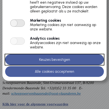
heeft een negatieve invloed op uw
gebruikerservaring. Deze cookies worden
alleen geplaatst als u ze inschakelt.
Marketing cookies
Marketing cookies zijn niet aanwezig op
onze website.
Contact
Analytics cookies
Archeocentrum Velzeke, Doolbosweg 2, B-9620 Zottegem-Velzeke.
Analysecookies zijn niet aanwezig op onze
Tel. +32(0)9 360 67 16 E-mail:
website.
archeocentrumvelzeke@oost-
vlaanderen.be
Erfgoedsite Ename - Erfgoedcentrum, Lotharingenstraat 1, B-9700
Oudenaarde-Ename. Tel. +32(0)55 30 03 44 E-
mail:
erfgoedsite.ename@oost-vlaanderen.be
MOLA - Kasteel Puyenbrug, Puyenbrug 5, B-9185 Wachtebeke. Tel.
+32(0)9 342 42 40 E-mail:
mola@oost-vlaanderen.be
Scheepswerven Baasrode, Sint-Ursmarusstraat 137, B-9200
Dendermonde-Baasrode Tel. +32(0)52 33 35 00 E-
mail:
scheepswervenbaasrode@oost-vlaanderen.be
Klik hier voor de algemene voorwaarden